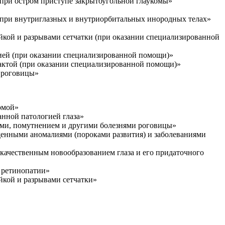
ри остром приступе закрытоугольной глаукомы»
при внутриглазных и внутриорбитальных инородных телах»
кой и разрывами сетчатки (при оказании специализированной
ей (при оказании специализированной помощи)»
актой (при оказании специализированной помощи)»
 роговицы»
омой»
нной патологией глаза»
ми, помутнением и другими болезнями роговицы»
енными аномалиями (пороками развития) и заболеваниями
ачественным новообразованием глаза и его придаточного
 ретинопатии»
кой и разрывами сетчатки»