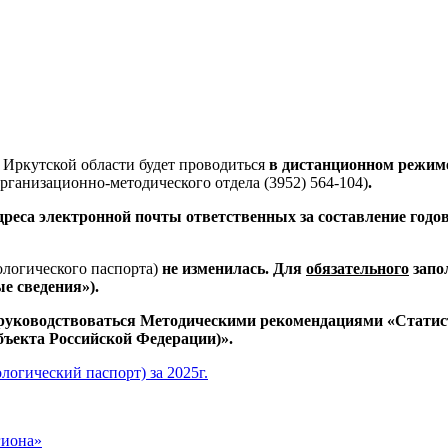
 Иркутской области будет проводиться
в дистанционном режим
организационно-методического отдела (3952) 564-104)
.
реса электронной почты ответственных за составление годо
ологического паспорта)
не изменилась. Для
обязательного
запо
е сведения»).
руководствоваться Методическими рекомендациями «Статис
бъекта Российской Федерации)».
логический паспорт) за 2025
г.
гиона»