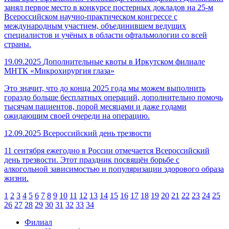
занял первое место в конкурсе постерных докладов на 25-м
Всероссийском научно-практическом конгрессе с
международным участием, объединившем ведущих
специалистов и учёных в области офтальмологии со всей
страны.
19.09.2025
Дополнительные квоты в Иркутском филиале
МНТК «Микрохирургия глаза»
Это значит, что до конца 2025 года мы можем выполнить
гораздо больше бесплатных операций, дополнительно помочь
тысячам пациентов, порой месяцами и даже годами
ожидающим своей очереди на операцию.
12.09.2025
Всероссийский день трезвости
11 сентября ежегодно в России отмечается Всероссийский
день трезвости. Этот праздник посвящён борьбе с
алкогольной зависимостью и популяризации здорового образа
жизни.
1
2
3
4
5
6
7
8
9
10
11
12
13
14
15
16
17
18
19
20
21
22
23
24
25
26
27
28
29
30
31
32
33
34
Филиал