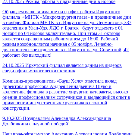
27.10.2025
Режим работы в праздничные дни в ноябре
Обращаем ваше внимание на график работы Иркутского
филиала «МНТК «Микрохирургия глаза» в праздничные дни
в ноябре. Филиал МНТК в г. Иркутске на ул. Лермонтова, 337,
отделения в Улан-Удэ, ЛДО г. Братск будут отдыхать с 01
ноября по 04 ноября включительно. При этом 31 октября
является сокращенным рабочим днем до 16:00. Рабочий
режим возобновляется начиная с 05 ноября. Лечебно-
диагностическое отделение в г. Иркутск на ул. Советской, 42
работает без выходных!
24.10.2025
Иркутский филиал является одним из лидеров
среди офтальмологических клиник
Компания-производитель «Бауш Хелс» отметила вклад
директора профессора Андрея Геннадьевича Щуко и
коллектива филиала в развитие хирургии катаракты, высоко
оценив профессионализм сотрудников и выдающийся опыт в
применении искусственных хрусталиков сложной
конструкции.
9.10.2025
Поздравляем Александра Александровича
Долбилкина с научной победой!
Наш врач-офтальмолог Александр Александрович Долбилкин