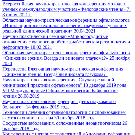
Всероссийская научно-практическая конференция молодых
ученых с международным участием «Фёдоровские чтения» 7-
8 июня 2021 г.
Областная научно-практическая конференция офтальмологов
«Инновационные технологии лечения глаукомы в условиях
реальной клинической практики» 30.04.2021
Научно-практический семинар «Микрососудистые
осложнения сахарного диабета: диабетическая ретинопатия и
нефропатия» 18.02.2021
Областная научно-практическая конференция офтальмологов
«Снижение зрения. Всегда ли виновата глаукома?» 25 ноября
2020
Перенесена Ежегодная научно-практическая конференция
"Снижение зрения. Всегда ли виновата глаукома?"
Научно-практическая конференция "Случаи реальной
клинической практики офтальмолога" 13 декабря 2019 года
VII Международные Офтальмологические Байкальские
чтения 28.08.2019
Научно-практическая конференция "День глаукомного
больного". 14 февраля 2019 года
Технологии лечения офтальмопатологии с использованием
фемтосекундного лазера 30 ноября 2018 года
Сосудистые заболевания, осложненные неоангиогенезом 26
октября 2018 года
Конференция с интернет трансляцией «Aномалии рефракции.