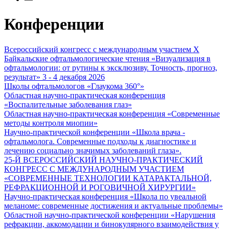
Конференции
Всероссийский конгресс с международным участием X
Байкальские офтальмологические чтения «Визуализация в
офтальмологии: от рутины к эксклюзиву. Точность, прогноз,
результат» 3 - 4 декабря 2026
Школы офтальмологов «Глаукома 360°»
Областная научно-практическая конференция
«Воспалительные заболевания глаз»
Областная научно-практическая конференция «Современные
методы контроля миопии»
Научно-практической конференции «Школа врача -
офтальмолога. Современные подходы к диагностике и
лечению социально значимых заболеваний глаза».
25-Й ВСЕРОССИЙСКИЙ НАУЧНО-ПРАКТИЧЕСКИЙ
КОНГРЕСС С МЕЖДУНАРОДНЫМ УЧАСТИЕМ
«СОВРЕМЕННЫЕ ТЕХНОЛОГИИ КАТАРАКТАЛЬНОЙ,
РЕФРАКЦИОННОЙ И РОГОВИЧНОЙ ХИРУРГИИ»
Научно-практическая конференция «Школа по увеальной
меланоме: современные достижения и актуальные проблемы»
Областной научно-практической конференции «Нарушения
рефракции, аккомодации и бинокулярного взаимодействия у