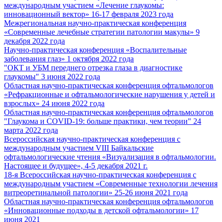
международным участием «Лечение глаукомы:
инновационный вектор» 16-17 февраля 2023 года
Межрегиональная научно-практическая конференция
«Современные лечебные стратегии патологии макулы» 9
декабря 2022 года
Научно-практическая конференция «Воспалительные
заболевания глаз» 1 октября 2022 года
"ОКТ и УБМ переднего отрезка глаза в диагностике
глаукомы" 3 июня 2022 года
Областная научно-практическая конференция офтальмологов
«Рефракционные и офтальмологические нарушения у детей и
взрослых» 24 июня 2022 года
Областная научно-практическая конференция офтальмологов
"Глаукома и COVID-19: больше практики, чем теории" 24
марта 2022 года
Всероссийская научно-практическая конференция с
международным участием VIII Байкальские
офтальмологические чтения «Визуализация в офтальмологии.
Настоящее и будущее», 4-5 декабря 2021 г.
18-я Всероссийская научно-практическая конференция с
международным участием «Современные технологии лечения
витреоретинальной патологии» 25-26 июня 2021 года
Областная научно-практическая конференция офтальмологов
«Инновационные подходы в детской офтальмологии» 17
июня 2021