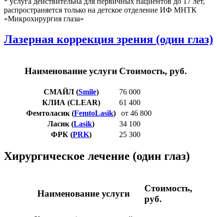
* услуга действительна для первичных пациентов до 17 лет,
распространяется только на детское отделение ИФ МНТК
«Микрохирургия глаза»
Лазерная коррекция зрения (один глаз)
Наименование услуги
Стоимость, руб.
СМАЙЛ (
Smile
)
76 000
КЛИА (CLEAR)
61 400
Фемтоласик (
FemtoLasik
)
от 46 800
Ласик (
Lasik
)
34 100
ФРК (
PRK
)
25 300
Хирургическое лечение (один глаз)
Стоимость,
Наименование услуги
руб.