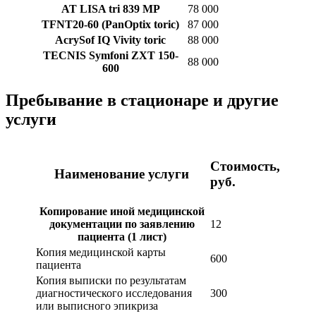
AT LISA tri 839 MP
78 000
TFNT20-60 (PanOptix toric)
87 000
AcrySof IQ Vivity toric
88 000
TECNIS Symfoni ZXT 150-
88 000
600
Пребывание в стационаре и другие
услуги
Стоимость,
Наименование услуги
руб.
Копирование иной медицинской
документации по заявлению
12
пациента (1 лист)
Копия медицинской карты
600
пациента
Копия выписки по результатам
диагностического исследования
300
или выписного эпикриза