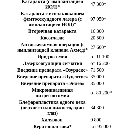
Катаракта (с имплантацией
47 300*
ИОЛ)*
Катаракта с использованием
фемтосекундного лазера (с
97 050*
имплантацией ИОЛ)*
Вторичная катаракта
16 300
Косоглазие
20 500
Антиглаукомная операция (с
27 600*
имплантацией клапана Ахмед)*
Иридэктомия
от 11 100
Лазеркоагуляция сетчатки
от 16 200
Введение препарата «Озурдекс»
71 500
Введение препарата «Луцентис»
35 000
Введение препарата «Эйлеа»
35 000
Микроинвазивная
от 80 200*
витреоэктомия
Блефаропластика одного века
(верхнего или нижнего, один
34 300
глаз)
Халязион
9 800
Кератопластика*
от 95 000