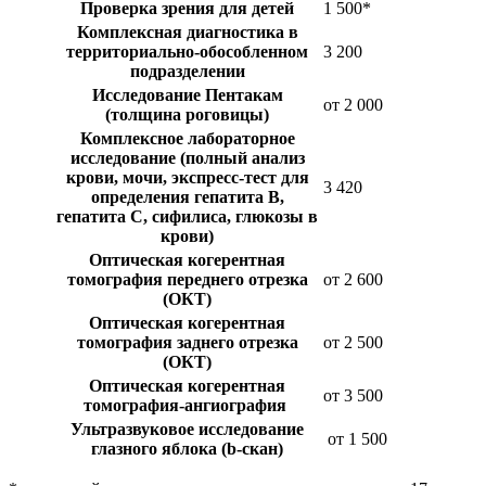
Проверка зрения для детей
1 500*
Комплексная диагностика в
территориально-обособленном
3 200
подразделении
Исследование Пентакам
от 2 000
(толщина роговицы)
Комплексное лабораторное
исследование (полный анализ
крови, мочи, экспресс-тест для
3 420
определения гепатита В,
гепатита С, сифилиса, глюкозы в
крови)
Оптическая когерентная
томография переднего отрезка
от 2 600
(ОКТ)
Оптическая когерентная
томография заднего отрезка
от 2 500
(ОКТ)
Оптическая когерентная
от 3 500
томография-ангиография
Ультразвуковое исследование
от 1 500
глазного яблока (b-скан)