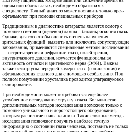
Поэтому пациентам, которые заметили снижение зрения на
одном или обоих глазах, необходимо обратиться к
специалисту. Точный диагноз может поставить только врач-
офтальмолог при помощи специальных приборов.
Традиционным в диагностике катаракты является осмотр с
помощью световой (щелевой) лампы – биомикроскопия глаза.
Однако, для того чтобы оценить степень нарушения
зрительных функций, выявить или исключить сопутствующие
заболевания, применяются специальные методы исследования
— остроты зрения и рефракции глаза, полей зрения,
внутриглазного давления, изучается функциональная
активность сетчатки и зрительного нерва (ЭФИ). Важны
также осмотр угла передней камеры глаза (гониоскопия) и
офтальмоскопия глазного дна с помощью особых линз. При
полном помутнении хрусталика проводится ультразвуковое
сканирование.
При необходимости может потребоваться еще более
углубленное исследование структур глаза. Большинство
дополнительных методов исследования возможно только с
помощью уникального и дорогостоящего оборудования,
которым располагает наша клиника. Такие сложные методы
исследования позволяют получить наиболее точную
информацию о состоянии глаза человека, поставить не только
правильный диагноз, но и определить прогноз любого