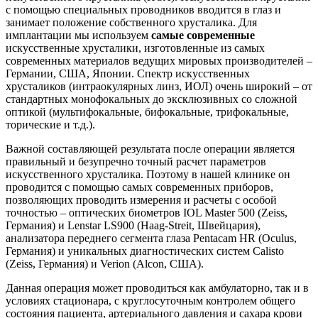
с помощью специальных проводников вводится в глаз и
занимает положение собственного хрусталика. Для
имплантации мы используем
самые современные
искусственные хрусталики, изготовленные из самых
современных материалов ведущих мировых производителей –
Германии, США, Японии. Спектр искусственных
хрусталиков (интраокулярных линз, ИОЛ) очень широкий – от
стандартных монофокальных до эксклюзивных со сложной
оптикой (мультифокальные, бифокальные, трифокальные,
торические и т.д.).
Важной составляющей результата после операции является
правильный и безупречно точный расчет параметров
искусственного хрусталика. Поэтому в нашей клинике он
проводится с помощью самых современных приборов,
позволяющих проводить измерения и расчеты с особой
точностью – оптических биометров IOL Master 500 (Zeiss,
Германия) и Lenstar LS900 (Haag-Streit, Швейцария),
анализатора переднего сегмента глаза Pentacam HR (Oculus,
Германия) и уникальных диагностических систем Calisto
(Zeiss, Германия) и Verion (Alcon, США).
Данная операция может проводиться как амбулаторно, так и в
условиях стационара, с круглосуточным контролем общего
состояния пациента, артериального давления и сахара крови