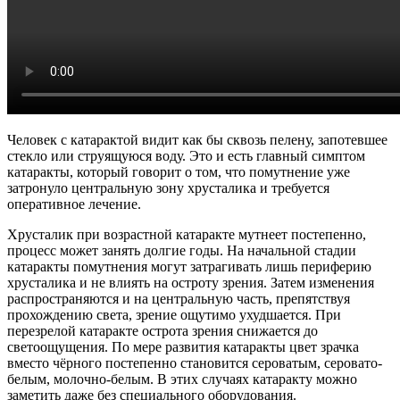
Человек с катарактой видит как бы сквозь пелену, запотевшее
стекло или струящуюся воду. Это и есть главный симптом
катаракты, который говорит о том, что помутнение уже
затронуло центральную зону хрусталика и требуется
оперативное лечение.
Хрусталик при возрастной катаракте мутнеет постепенно,
процесс может занять долгие годы. На начальной стадии
катаракты помутнения могут затрагивать лишь периферию
хрусталика и не влиять на остроту зрения. Затем изменения
распространяются и на центральную часть, препятствуя
прохождению света, зрение ощутимо ухудшается. При
перезрелой катаракте острота зрения снижается до
светоощущения. По мере развития катаракты цвет зрачка
вместо чёрного постепенно становится сероватым, серовато-
белым, молочно-белым. В этих случаях катаракту можно
заметить даже без специального оборудования.