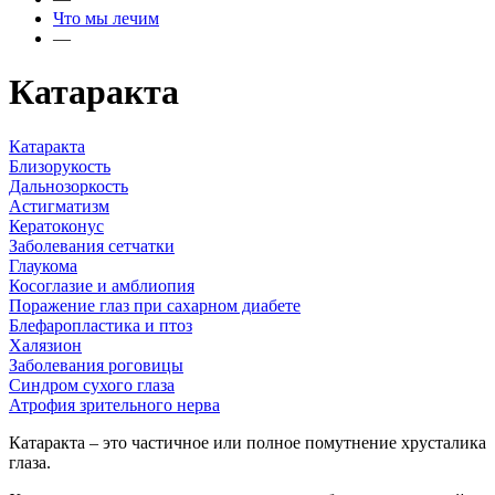
Что мы лечим
—
Катаракта
Катаракта
Близорукость
Дальнозоркость
Астигматизм
Кератоконус
Заболевания сетчатки
Глаукома
Косоглазие и амблиопия
Поражение глаз при сахарном диабете
Блефаропластика и птоз
Халязион
Заболевания роговицы
Синдром сухого глаза
Атрофия зрительного нерва
Катаракта – это частичное или полное помутнение хрусталика
глаза.