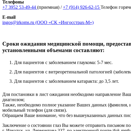
Телефоны
+7 3952 53-49-44
(приемная) /
+7 (914) 926-62-15
Телефон горяч
E-mail
ingos@irkoms.ru (ООО «СК «Ингосстрах-М»)
Сроки ожидания медицинской помощи, предоставл
установленными объемами составляют:
Для пациентов с заболеванием глаукома: 5-7 мес.
Для пациентов с витреоретинальной патологией (заболева
Для пациентов с заболеванием катаракта: до 3,5 лет.
Для постановки в лист ожидания необходимо направление Ваш
диагнозом;
Также, необходимо полное указание Ваших данных (фамилия, им
мобильный телефон (для связи).
Обращаем Ваше внимание, что без вышеуказанных данных пис
Заключение о состоянии глаз Вы можете отправить письмом по 
г. Иркутск, ул. Лермонтова 337, по электронной почте ifok.mnt