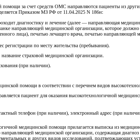
й помощи за счет средств ОМС направляются пациенты из други
деляется Приказом МЗ РФ от 11.04.2025 N 186н:
роходит диагностику и лечение (далее — направляющая медицин
анке направляющей медицинской организации, которое должно 
нного лица), печатью лечащего врача, печатью направляющей 
рес регистрации по месту жительства (пребывания).
 название страховой медицинской организации.
ахования (при наличии).
цинской помощи в соответствии с перечнем видов высокотехно
правляется пациент для оказания высокотехнологичной меди
тактный телефон (при наличии), электронный адрес (при наличи
логичной медицинской помощи прилагается выписка из медицин
 направляющей медицинской организации, содержащая диагноз за
рументальных и других видов исследований, подтверждающих ус