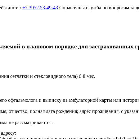
ей линии /
+7 3952 53-49-43
Справочная служба по вопросам защ
яемой в плановом порядке для застрахованных гр
ния сетчатки и стекловидного тела) 6-8 мес.
его офтальмолога и выписку из амбулаторной карты или истори
я, отчество; полная дата рождения; адрес проживания, с указа
ьма не рассматриваются.
адресу:
k@mail.ru, или принести лично в справочную службу с 9-00 до 16