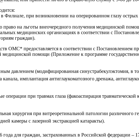
одится:
 в Филиале, при возникновении на оперированном глазу остры
 право на льготы внеочередного получения медицинской помощ
альных медицинских организациях в соответствии с Постановле
ориям граждан).
ств ОМС* предоставляется в соответствии с Постановлением пр
ой медицинской помощи (Приложение к программе государствен
ным давлением (модифицированная синустрабекулэктомия, в том
 канала, имплантация антиглаукоматозного дренажа, антиглауко
ые операции при травмах глаза (факоаспирация травматической
ьная хирургия при витреоретинальной патологии различного ге
дней камеры с лазерной экстракцией катаракты).
 года для граждан, застрахованных в Российской федерации – 1