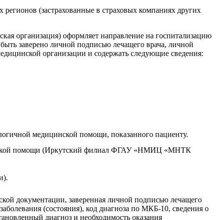
х регионов (застрахованные в страховых компаниях других
ская организация) оформляет направление на госпитализацию
быть заверено личной подписью лечащего врача, личной
медицинской организации и содержать следующие сведения:
логичной медицинской помощи, показанного пациенту.
цинской помощи (Иркутский филиал ФГАУ «НМИЦ «МНТК
и).
ской документации, заверенная личной подписью лечащего
болевания (состояния), код диагноза по МКБ-10, сведения о
тановленный диагноз и необходимость оказания