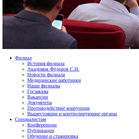
Филиал
История филиала
Академик Фёдоров С.Н.
Новости филиала
Медицинские работники
Наши филиалы
Госзаказы
Вакансии
Документы
Противодействие коррупции
Вышестоящие и контролирующие органы
Специалистам
Конференции
Публикации
Обучение и стажировка