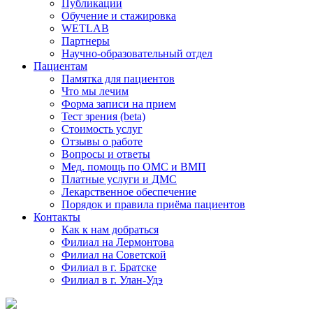
Публикации
Обучение и стажировка
WETLAB
Партнеры
Научно-образовательный отдел
Пациентам
Памятка для пациентов
Что мы лечим
Форма записи на прием
Тест зрения (beta)
Стоимость услуг
Отзывы о работе
Вопросы и ответы
Мед. помощь по ОМС и ВМП
Платные услуги и ДМС
Лекарственное обеспечение
Порядок и правила приёма пациентов
Контакты
Как к нам добраться
Филиал на Лермонтова
Филиал на Советской
Филиал в г. Братске
Филиал в г. Улан-Удэ