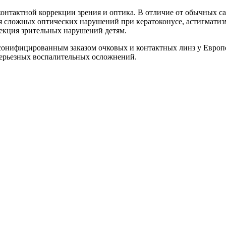
контактной коррекции зрения и оптика. В отличие от обычных 
ия сложных оптических нарушений при кератоконусе, астигмати
рекция зрительных нарушений детям.
онифицированным заказом очковых и контактных линз у Европей
серьезных воспалительных осложнений.