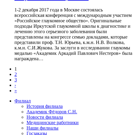
1-2 декабря 2017 года в Москве состоялась
всероссийская конференция с международным участием
«Российское глаукомное общество». Оригинальные
подходы Иркутской глаукомной школы к диагностике и
лечению этого серьезного заболевания были
представлены на конгрессе семью докладами, которые
представили проф. Т.Н. Юрьева, к.м.н. Н.В. Волкова,
к.м.н. С.И.Жукова. За заслуги в исследовании глаукомы
медалью «Академик Аркадий Павлович Нестеров» была
награждена…
1
2
3
›
»
Филиал
История филиала
Академик Фёдоров С.Н.
Новости филиала
Медицинские работники
Наши филиалы
Госзаказы