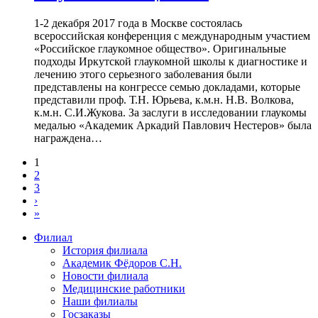
1-2 декабря 2017 года в Москве состоялась
всероссийская конференция с международным участием
«Российское глаукомное общество». Оригинальные
подходы Иркутской глаукомной школы к диагностике и
лечению этого серьезного заболевания были
представлены на конгрессе семью докладами, которые
представили проф. Т.Н. Юрьева, к.м.н. Н.В. Волкова,
к.м.н. С.И.Жукова. За заслуги в исследовании глаукомы
медалью «Академик Аркадий Павлович Нестеров» была
награждена…
1
2
3
›
»
Филиал
История филиала
Академик Фёдоров С.Н.
Новости филиала
Медицинские работники
Наши филиалы
Госзаказы