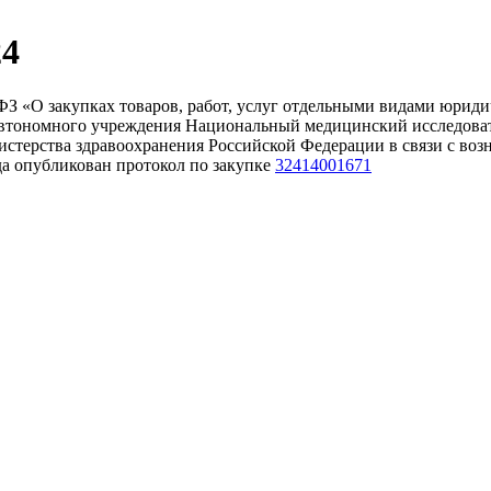
24
-ФЗ «О закупках товаров, работ, услуг отдельными видами юриди
го автономного учреждения Национальный медицинский исследов
истерства здравоохранения Российской Федерации в связи с в
да опубликован протокол по закупке
32414001671