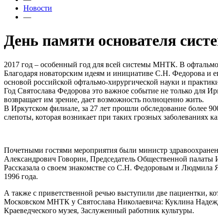
Новости
—
День памяти основателя сис
2017 год – особенный год для всей системы МНТК. В офтальмо
Благодаря новаторским идеям и инициативе С.Н. Федорова и 
основой российской офтальмо-хирургической науки и практи
Год Святослава Федорова это важное событие не только для Ир
возвращает им зрение, дает возможность полноценно жить.
В Иркутском филиале, за 27 лет прошли обследование более 9
слепоты, которая возникает при таких грозных заболеваниях ка
Почетными гостями мероприятия были министр здравоохранени
Александрович Говорин, Председатель Общественной палаты 
Рассказала о своем знакомстве со С.Н. Федоровым и Людмила 
1996 года.
А также с приветственной речью выступили две пациентки, кот
Московском МНТК у Святослава Николаевича: Куклина Надежд
Краеведческого музея, Заслуженный работник культуры.