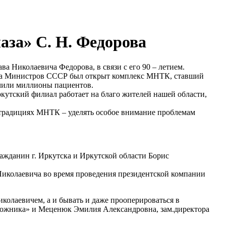
за» С. Н. Федорова
а Николаевича Федорова, в связи с его 90 – летием.
вета Министров СССР был открыт комплекс МНТК, ставший
чили миллионы пациентов.
ркутский филиал работает на благо жителей нашей области,
В традициях МНТК – уделять особое внимание проблемам
жданин г. Иркутска и Иркутской области Борис
Николаевича во время проведения президентской компании
колаевичем, а и бывать и даже прооперироваться в
дожника» и Меценюк Эмилия Александровна, зам.директора