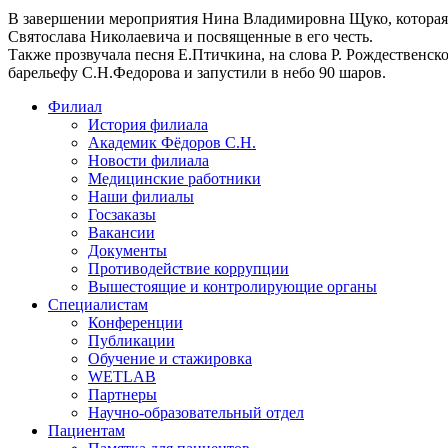
В завершении мероприятия Нина Владимировна Щуко, которая б
Святослава Николаевича и посвященные в его честь.
Также прозвучала песня Е.Птичкина, на слова Р. Рождественск
барельефу С.Н.Федорова и запустили в небо 90 шаров.
Филиал
История филиала
Академик Фёдоров С.Н.
Новости филиала
Медицинские работники
Наши филиалы
Госзаказы
Вакансии
Документы
Противодействие коррупции
Вышестоящие и контролирующие органы
Специалистам
Конференции
Публикации
Обучение и стажировка
WETLAB
Партнеры
Научно-образовательный отдел
Пациентам