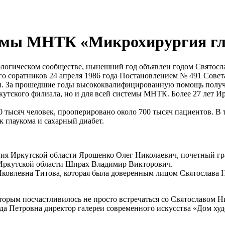
темы МНТК «Микрохирургия гла
логическом сообществе, нынешний год объявлен годом Святослав
его соратников 24 апреля 1986 года Постановлением № 491 Со
ки. За прошедшие годы высококвалифицированную помощь полу
кутского филиала, но и для всей системы МНТК. Более 27 лет И
00 тысяч человек, прооперировано около 700 тысяч пациентов. 
к глаукома и сахарный диабет.
я Иркутской области Ярошенко Олег Николаевич, почетный гра
Иркутской области Шпрах Владимир Викторович.
Яковлевна Титова, которая была доверенным лицом Святослава 
орым посчастливилось не просто встречаться со Святославом Ни
а Петровна директор галереи современного искусства «Дом ху