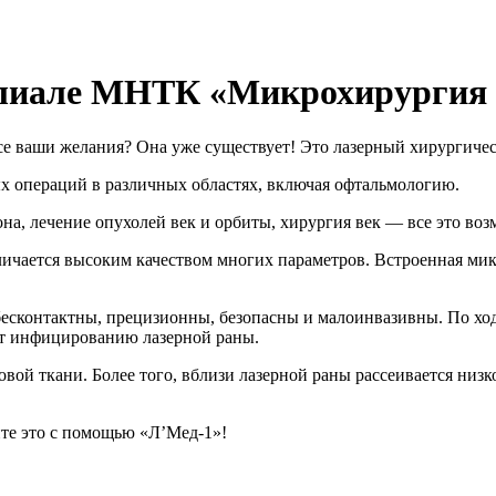
лиале МНТК «Микрохирургия 
все ваши желания? Она уже существует! Это лазерный хирургиче
х операций в различных областях, включая офтальмологию.
на, лечение опухолей век и орбиты, хирургия век — все это во
ичается высоким качеством многих параметров. Встроенная мик
есконтактны, прецизионны, безопасны и малоинвазивны. По ходу
ет инфицированию лазерной раны.
овой ткани. Более того, вблизи лазерной раны рассеивается низ
йте это с помощью «Л’Мед-1»!