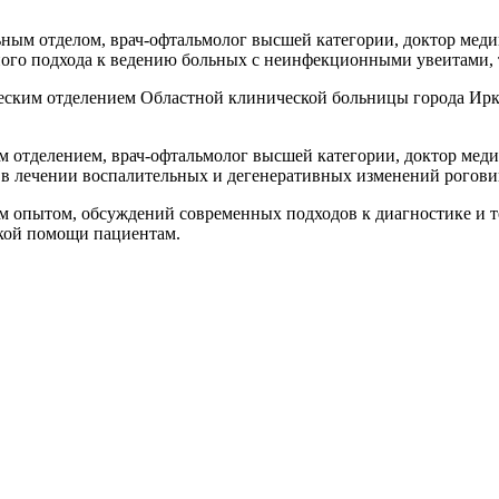
ным отделом, врач-офтальмолог высшей категории, доктор мед
ого подхода к ведению больных с неинфекционными увеитами, 
ским отделением Областной клинической больницы города Ирку
м отделением, врач-офтальмолог высшей категории, доктор м
и в лечении воспалительных и дегенеративных изменений рогов
 опытом, обсуждений современных подходов к диагностике и те
кой помощи пациентам.