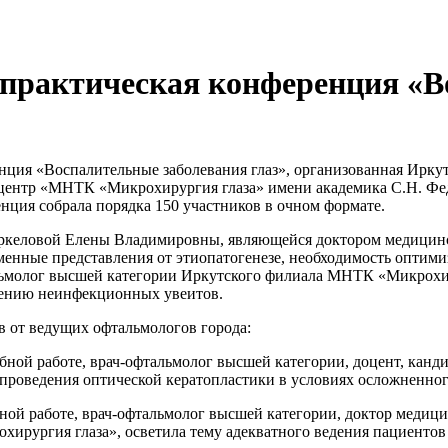
-практическая конференция «
енция «Воспалительные заболевания глаз», организованная Ирк
ентр «МНТК «Микрохирургия глаза» имени академика С.Н. Фед
ция собрала порядка 150 участников в очном формате.
аркеловой Елены Владимировны, являющейся доктором медицинс
енные представления от этиопатогенезе, необходимость оптимиз
альмолог высшей категории Иркутского филиала МНТК «Микрохи
ечению неинфекционных увеитов.
в от ведущих офтальмологов города:
ебной работе, врач-офтальмолог высшей категории, доцент, ка
 проведения оптической кератопластики в условиях осложненного
ной работе, врач-офтальмолог высшей категории, доктор медици
ирургия глаза», осветила тему адекватного ведения пациенто