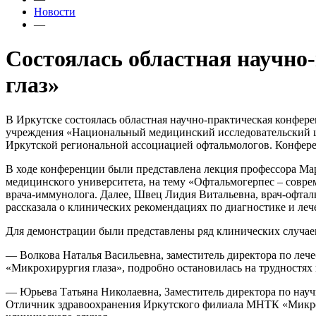
Новости
—
Состоялась областная научно
глаз»
В Иркутске состоялась областная научно-практическая конфер
учреждения «Национальный медицинский исследовательский ц
Иркутской региональной ассоциацией офтальмологов. Конферен
В ходе конференции были представлена лекция профессора М
медицинского университета, на тему «Офтальмогерпес – соврем
врача-иммунолога. Далее, Швец Лидия Витальевна, врач-офт
рассказала о клинических рекомендациях по диагностике и л
Для демонстрации были представлены ряд клинических случае
— Волкова Наталья Васильевна, заместитель директора по леч
«Микрохирургия глаза», подробно остановилась на трудностях
— Юрьева Татьяна Николаевна, Заместитель директора по науч
Отличник здравоохранения Иркутского филиала МНТК «Микрох