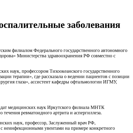
Воспалительные заболевания
утским филиалом Федерального государственного автономного
орова» Министерства здравоохранения РФ совместно с
ких наук, профессором Тихоокеанского государственного
ации терапии», где рассказала о ведении пациентов с позиции
рургия глаза», ассистент кафедры офтальмологии ИГМУ,
ндидат медицинских наук Иркутского филиала МНТК
 течения ревматоидного артрита и аспергиллеза.
нских наук, профессор, Заслуженный врач РФ,
в с неинфекционными увеитами на примере конкретного