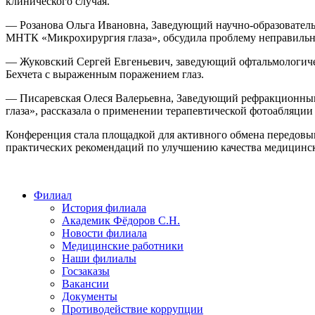
клинического случая.
— Розанова Ольга Ивановна, Заведующий научно-образователь
МНТК «Микрохирургия глаза», обсудила проблему неправильн
— Жуковский Сергей Евгеньевич, заведующий офтальмологиче
Бехчета с выраженным поражением глаз.
— Писаревская Олеся Валерьевна, Заведующий рефракционны
глаза», рассказала о применении терапевтической фотоабляци
Конференция стала площадкой для активного обмена передовым
практических рекомендаций по улучшению качества медицинс
Филиал
История филиала
Академик Фёдоров С.Н.
Новости филиала
Медицинские работники
Наши филиалы
Госзаказы
Вакансии
Документы
Противодействие коррупции