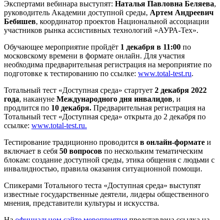
Экспертами вебинара выступят:
Наталья Павловна Беляева
,
руководитель Академии доступной среды,
Артем Андреевич
Бебишев
, координатор проектов Национальной ассоциации
участников рынка ассистивных технологий «АУРА-Тех».
Обучающее мероприятие пройдёт
1 декабря в 11:00
по
московскому времени в формате онлайн. Для участия
необходима предварительная регистрация на мероприятие по
подготовке к тестированию по ссылке:
www.total-test.ru
.
Тотальный тест «Доступная среда» стартует
2 декабря 2022
года
, накануне
Международного дня инвалидов
, и
продлится по
10 декабря.
Предварительная регистрация на
Тотальный тест «Доступная среда» открыта до 2 декабря по
ссылке:
www.total-test.ru.
Тестирование традиционно проводится
в онлайн-формате
и
включает в себя
50 вопросов
по нескольким тематическим
блокам: создание доступной среды, этика общения с людьми с
инвалидностью, правила оказания ситуационной помощи.
Спикерами Тотального теста «Доступная среда» выступят
известные государственные деятели, лидеры общественного
мнения, представители культуры и искусства.
На
официальном сайте мероприятия
представлена ссылка на