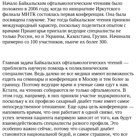
Начало Байкальским офтальмологическим чтениям было
положено в 2006 году, когда по инициативе Иркутского
филиала МНТК состоялась первая конференция. Она была
посвящена глаукоме. Уже тогда байкальские чтения приняли
международный характер, поскольку поделиться опытом с
врачами Приангарья приехали ведущие специалисты не
только России, но и Украины, Казахстана, Грузии. Начинали
примерно со 100 участников, нынче их более 300.
Главная задача Байкальских офтальмологических чтений —
приблизить научную помощь к поликлиническим
специалистам. Ведь далеко не все медики имеют возможность
ездить на семинары и конференции в Москву и тем более за
границу. Поэтому ведущие врачи и ученые сами едут к нам.
Кстати, на чтениях собираются не только офтальмологи. В
этом году, например, в них приняли участие эндокринологи,
поскольку к их профилю сахарный диабет тоже имеет самое
непосредственное отношение. Еще одна цель конференции —
напомнить врачам, что они работают в одной связке, что
успех лечения пациента напрямую зависит от того, как будут
взаимодействовать специалисты разного профиля. Это
особенно важно сейчас, потому что сахарный диабет
становится национальной бедой, и самое страшное, что все