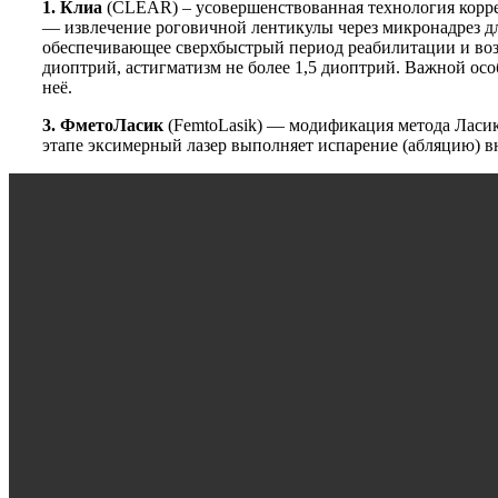
1. Клиа
(CLEAR) – усовершенствованная технология коррекци
— извлечение роговичной лентикулы через микронадрез д
обеспечивающее сверхбыстрый период реабилитации и возм
диоптрий, астигматизм не более 1,5 диоптрий. Важной ос
неё.
3.
ФметоЛасик
(FemtoLasik) — модификация метода Ласик 
этапе эксимерный лазер выполняет испарение (абляцию) вн