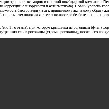
и зрения от всемирно известной швейцарской компании Ziemer (Co
ля коррекции близорукости и астигматизма). Новый уровень ко
ожность быстро вернуться к привычному активному образу жизни
обенностью технологии является полностью безболезненное про
(его 1-го этапа), при котором крышечка из роговицы (флэп) фо
утренних слоёв роговицы (стромы роговицы), после чего лоскут