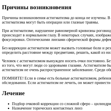
Причины возникновения
Причины возникновения астигматизма до конца не изучены. В 
астигматизма могут быть операции или глазные травмы.
При астигматизме, нарушение равномерной кривизны роговицы и
происходит в нормальном глазу. В некоторых случаях, изобра
фокусировки. Оптическими линзами сферической формы дефект 
Без коррекции астигматизм может вызвать головные боли и резь
определить расстояние между предметами, решить, какой из ни
Человек с астигматизмом вынужден носить очки постоянно. Без 
из того, что могут люди со здоровыми глазами. Астигматизм б
астигматизм не очень распространенное заболевание. Среди о
ПОМНИТЕ! Если в семье есть больные астигматизмом, ребенок
обследовании. Если астигматизм не лечить, он может привести
Лечение
Подбор очковой коррекции со сложной сферо – цилиндр
Назначение торических контактных линз