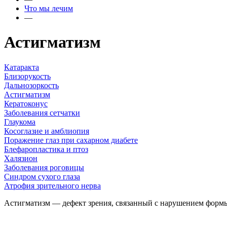
Что мы лечим
—
Астигматизм
Катаракта
Близорукость
Дальнозоркость
Астигматизм
Кератоконус
Заболевания сетчатки
Глаукома
Косоглазие и амблиопия
Поражение глаз при сахарном диабете
Блефаропластика и птоз
Халязион
Заболевания роговицы
Синдром сухого глаза
Атрофия зрительного нерва
Астигматизм — дефект зрения, связанный с нарушением формы х