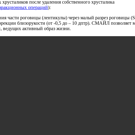
хрусталиков после удаления собственного хрусталика
фракционных операций
):
ия части роговицы (лентикулы) через малый разрез роговицы (SMal
екции близорукости (от -0,5 до – 10 дптр). СМАЙЛ позволяет 
й, ведущих активный образ жизни.