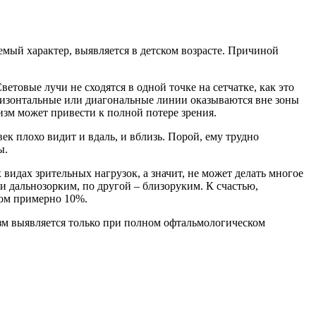
мый характер, выявляется в детском возрасте. Причиной
товые лучи не сходятся в одной точке на сетчатке, как это
оризонтальные или диагональные линии оказываются вне зоны
зм может привести к полной потере зрения.
ек плохо видит и вдаль, и вблизь. Порой, ему трудно
ы.
видах зрительных нагрузок, а значит, не может делать многое
и дальнозорким, по другой – близоруким. К счастью,
мом примерно 10%.
зм выявляется только при полном офтальмологическом