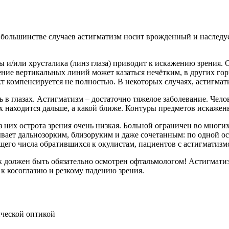
большинстве случаев астигматизм носит врожденный и наследуе
/или хрусталика (линз глаза) приводит к искажению зрения. Све
жение вертикальных линий может казаться нечётким, в других г
компенсируется не полностью. В некоторых случаях, астигмати
 в глазах. Астигматизм – достаточно тяжелое заболевание. Челов
х находится дальше, а какой ближе. Контуры предметов искажен
них острота зрения очень низкая. Больной ограничен во многих 
ывает дальнозорким, близоруким и даже сочетанным: по одной ос
бщего числа обратившихся к окулистам, пациентов с астигматиз
 должен быть обязательно осмотрен офтальмологом! Астигмати
 к косоглазию и резкому падению зрения.
ической оптикой