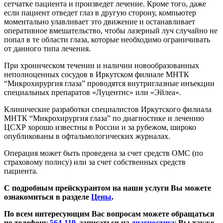
сетчатке пациента и произведет лечение. Кроме того, даже
если пациент отведет глаз в другую сторону, компьютер
моментально улавливает это движение и останавливает
оперативное вмешательство, чтобы лазерный луч случайно не
попал в те области глаза, которые необходимо ограничивать
от данного типа лечения.
При хроническом течении и наличии новообразованных
неполноценных сосудов в Иркутском филиале МНТК
“Микрохирургия глаза” проводятся внутриглазные инъекции
специальных препаратов «Луцентис» или «Эйлеа».
Клинические разработки специалистов Иркутского филиала
МНТК “Микрохирургия глаза” по диагностике и лечению
ЦСХР хорошо известны в России и за рубежом, широко
опубликованы в офтальмологических журналах.
Операция может быть проведена за счет средств ОМС (по
страховому полису) или за счет собственных средств
пациента.
С подробным прейскурантом на наши услуги Вы можете
ознакомиться в разделе
Цены
.
По всем интересующим Вас вопросам можете обращаться
по телефону
564-119
, записаться на
диагностику
Вы также