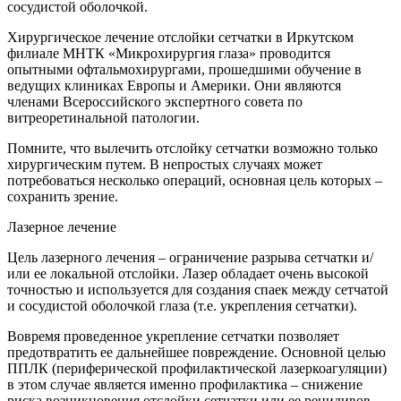
сосудистой оболочкой.
Хирургическое лечение отслойки сетчатки в Иркутском
филиале МНТК «Микрохирургия глаза» проводится
опытными офтальмохирургами, прошедшими обучение в
ведущих клиниках Европы и Америки. Они являются
членами Всероссийского экспертного совета по
витреоретинальной патологии.
Помните, что вылечить отслойку сетчатки возможно только
хирургическим путем. В непростых случаях может
потребоваться несколько операций, основная цель которых –
сохранить зрение.
Лазерное лечение
Цель лазерного лечения – ограничение разрыва сетчатки и/
или ее локальной отслойки. Лазер обладает очень высокой
точностью и используется для создания спаек между сетчатой
и сосудистой оболочкой глаза (т.е. укрепления сетчатки).
Вовремя проведенное укрепление сетчатки позволяет
предотвратить ее дальнейшее повреждение. Основной целью
ППЛК (периферической профилактической лазеркоагуляции)
в этом случае является именно профилактика – снижение
риска возникновения отслойки сетчатки или ее рецидивов.