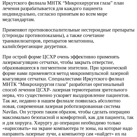
Иркутского филиала МНТК “Микрохирургия глаза” план
лечения разрабатывается для каждого пациента
индивидуально, согласно принятым во всем мире
медстандартам.
Применяют противовоспалительные нестероидные препараты
(стероиды противопоказаны), а также сочетание
транквилизаторов, препаратов мелатонина,
калийсберегающие диуретики.
При острой форме ЦСХР очень эффективно применять
лазеркоагуляцию сетчатки, чтобы закрыть отверстие,
образовавшееся в пигментном эпителии. При хронической
форме нами применяется метод микроимпульсной лазерной
коагуляции сетчатки. Специалистами Иркутского филиал
МНТК “Микрохирургия глаза” разработан оригинальный
способ лечения ЦСХР- лазерная термотерапия зрительного
нерва, что существенно ускоряет выздоровление пациентов.
Так же, недавно в нашем филиале появилась абсолютно
новая, современная лазерная роботизированная система
Navilas. Он устроен таким образом, чтобы сделать операцию
максимально безопасной и комфортной, как для пациента, так
и для хирурга. Хирургу до операции необходимо только
«нарисовать» на экране компьютера те зоны, на которые надо
направить лазерные лучи, а компьютер сам «найдет» их на