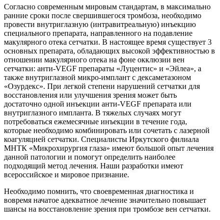
Согласно современным мировым стандартам, в максимально
ранние сроки после свершившегося тромбоза, необходимо
провести внутриглазную (интравитреальную) инъекцию
специального препарата, направленного на подавление
макулярного отека сетчатки. В настоящее время существует 3
основных препарата, обладающих высокой эффективностью в
отношении макулярного отека на фоне окклюзии вен
сетчатки: анти-VEGF препараты «Луцентис» и «Эйлеа», а
также внутриглазной микро-имплант с дексаметазоном
«Озурдекс». При легкой степени нарушений сетчатки для
восстановления или улучшения зрения может быть
достаточно одной инъекции анти-VEGF препарата или
внутриглазного импланта. В тяжелых случаях могут
потребоваться ежемесячные инъекции в течение года,
которые необходимо комбинировать или сочетать с лазерной
коагуляцией сетчатки. Специалисты Иркутского филиала
МНТК «Микрохирургия глаза» имеют большой опыт лечения
данной патологии и помогут определить наиболее
подходящий метод лечения. Наши разработки имеют
всероссийское и мировое признание.
Необходимо помнить, что своевременная диагностика и
вовремя начатое адекватное лечение значительно повышает
шансы на восстановление зрения при тромбозе вен сетчатки.