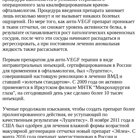
операционного зала квалифицированным врачом-
офтальмологом. Процедура введения препарата занимает
лишь несколько минут и не вызывает никаких болевых
ощущений. По мере того, как анти-VEGF препарат проникает
в ткани сетчатки, он снижает уровень активности белка, в
результате останавливается рост патологических кровеносных
сосудов, после чего эти сосуды начинают распадаться и
регрессировать, а при постоянном лечении аномальная
жидкость также рассасывается.
Первым препаратом для анти-VEGF терапии в виде
интравитреальных инъекций, сертифицированным в России
для применения в офтальмологии, был «Луцентис»,
совершивший настоящую революцию в лечении ВМД и
ставший «золотым стандартом». С 2009 года он активно
применяется в Иркутском филиале МНТК “Микрохирургия
глаза”, на сегодняшний день уже сделано более 10 тысяч
инъекций.
Ученые продолжали изыскания, чтобы создать препарат более
пролонгированного действия, не уступающий по
качественным результатам «Луцентису». В ноябре 2011 года в
США был одобрен для лечения влажной формы возрастной
макулярной дегенерации сетчатки новый препарат «Эйлеа». С
марта 2016 года препарат зарегистрирован в России и