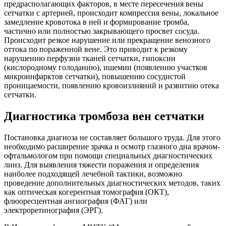
предрасполагающих факторов, в месте пересечения вены
сетчатки с артерией, происходит компрессия вены, локальное
замедление кровотока в ней и формирование тромба,
частично или полностью закрывающего просвет сосуда.
Происходит резкое нарушение или прекращение венозного
оттока по пораженной вене. Это приводит к резкому
нарушению перфузии тканей сетчатки, гипоксии
(кислородному голоданию), ишемии (появлению участков
микроинфарктов сетчатки), повышению сосудистой
проницаемости, появлению кровоизлияний и развитию отека
сетчатки.
Диагностика тромбоза вен сетчатки
Постановка диагноза не составляет большого труда. Для этого
необходимо расширение зрачка и осмотр глазного дна врачом-
офтальмологом при помощи специальных диагностических
линз. Для выявления тяжести поражения и определения
наиболее подходящей лечебной тактики, возможно
проведение дополнительных диагностических методов, таких
как оптическая когерентная томография (ОКТ),
флюоресцентная ангиография (ФАГ) или
электроретинография (ЭРГ).