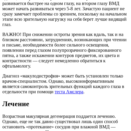
развивается быстрее на одном глазу, на втором глазу ВМД
может начать развиваться через 5-8 лет. Зачастую пациент не
сразу замечает проблемы со зрением, поскольку на начальном
этапе всю зрительную нагрузку на себя берет лучше видящий
глаз.
ВАЖНО! При снижении остроты зрения как вдаль, так и на
близком расстоянии, затруднениях, возникающих при чтении
и письме, необходимости более сильного освещения,
появлении перед глазом полупрозрачного фиксированного
пятна, а также искажении контуров предметов, их цвета и
контрастности — следует немедленно обратиться к
офтальмологу.
Диагноз «макулодистрофия» может быть установлен только
врачом-специалистом. Однако, высокоинформативным
является самоконтроль зрительных функций каждого глаза в
отдельности при помощи
теста Амслера
.
Лечение
Возрастная макулярная дегенерация поддается лечению.
Однако, еще не так давно существовал лишь один способ
остановить «протекание» сосудов при влажной ВМД —