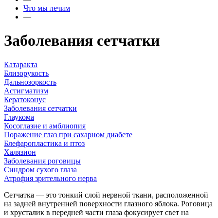
Что мы лечим
—
Заболевания сетчатки
Катаракта
Близорукость
Дальнозоркость
Астигматизм
Кератоконус
Заболевания сетчатки
Глаукома
Косоглазие и амблиопия
Поражение глаз при сахарном диабете
Блефаропластика и птоз
Халязион
Заболевания роговицы
Синдром сухого глаза
Атрофия зрительного нерва
Сетчатка — это тонкий слой нервной ткани, расположенной
на задней внутренней поверхности глазного яблока. Роговица
и хрусталик в передней части глаза фокусирует свет на