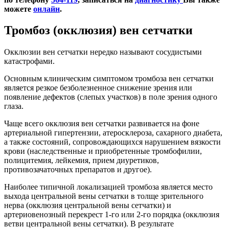
можете
онлайн
.
Тромбоз (окклюзия) вен сетчатки
Окклюзии вен сетчатки нередко называют сосудистыми
катастрофами.
Основным клиническим симптомом тромбоза вен сетчатки
является резкое безболезненное снижение зрения или
появление дефектов (слепых участков) в поле зрения одного
глаза.
Чаще всего окклюзия вен сетчатки развивается на фоне
артериальной гипертензии, атеросклероза, сахарного диабета,
а также состояний, сопровождающихся нарушением вязкости
крови (наследственные и приобретенные тромбофилии,
полицитемия, лейкемия, прием диуретиков,
противозачаточных препаратов и другое).
Наиболее типичной локализацией тромбоза является место
выхода центральной вены сетчатки в толще зрительного
нерва (окклюзия центральной вены сетчатки) и
артериовенозный перекрест 1-го или 2-го порядка (окклюзия
ветви центральной вены сетчатки). В результате