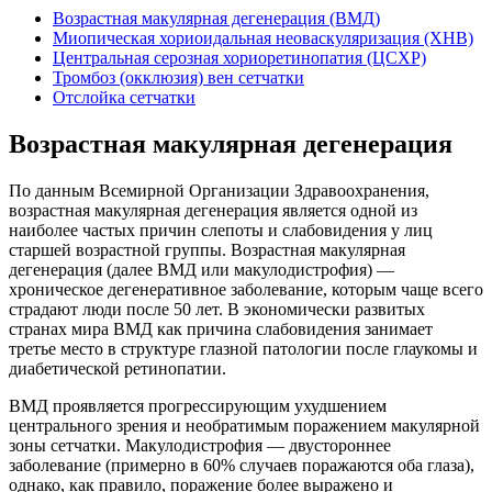
Возрастная макулярная дегенерация (ВМД)
Миопическая хориоидальная неоваскуляризация (ХНВ)
Центральная серозная хориоретинопатия (ЦСХР)
Тромбоз (окклюзия) вен сетчатки
Отслойка сетчатки
Возрастная макулярная дегенерация
По данным Всемирной Организации Здравоохранения,
возрастная макулярная дегенерация является одной из
наиболее частых причин слепоты и слабовидения у лиц
старшей возрастной группы. Возрастная макулярная
дегенерация (далее ВМД или макулодистрофия) —
хроническое дегенеративное заболевание, которым чаще всего
страдают люди после 50 лет. В экономически развитых
странах мира ВМД как причина слабовидения занимает
третье место в структуре глазной патологии после глаукомы и
диабетической ретинопатии.
ВМД проявляется прогрессирующим ухудшением
центрального зрения и необратимым поражением макулярной
зоны сетчатки. Макулодистрофия — двустороннее
заболевание (примерно в 60% случаев поражаются оба глаза),
однако, как правило, поражение более выражено и